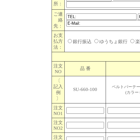
所：
ご連
絡
先：
お支
払方
銀行振込
ゆうちょ銀行
法：
注文
品 番
NO
〔
記入
ベルトパーテー
SU-660-100
例
(カラー
〕
注文
NO1
注文
NO2
注文