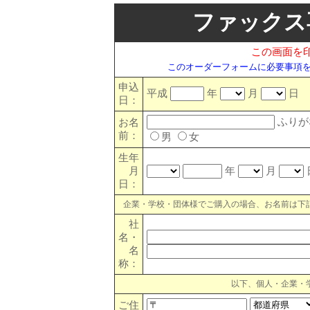
ファックス
この画面を
このオーダーフォームに必要事項
申込
平成
年
月
日
日：
ふりが
お名
前：
男
女
生年
月
年
月
日：
企業・学校・団体様でご購入の場合、お名前は下
社
名・
名
称：
以下、個人・企業・
ご住