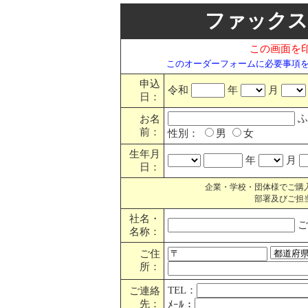
ファックス
この画面を
このオーダーフォームに必要事項
申込
令和
年
月
日：
ふ
お名
前：
性別：
男
女
生年月
年
月
日：
企業・学校・団体様でご購
部署及びご担
社名・
ご
名称：
ご住
所：
TEL：
ご連絡
先：
ﾒｰﾙ：