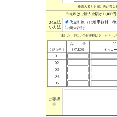
※購入者とお届け先が異な
※送料はご購入金額が11,000円未
お支払
代金引換（代引手数料一律3
い方法
楽天銀行
注）カード払いのお客様はホームページ
品 番
〔 記入例 〕
SVAE001
セイコー
01
02
03
04
05
ご要望
等