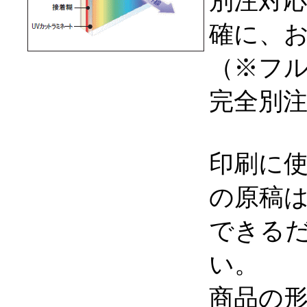
別注対
確に、
（※フ
完全別
印刷に
の原稿
できる
い。
商品の