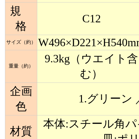
規
C12
格
W496×D221×H540m
サイズ（約）
9.3kg（ウエイト含
重量（約）
む）
企画
1.グリーン 
色
本体:スチール角パ
材質
皿:ポ