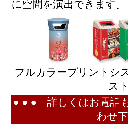
に空間を演出できます。
フルカラープリント
ス
● ● ● 詳しくはお電
わせ下