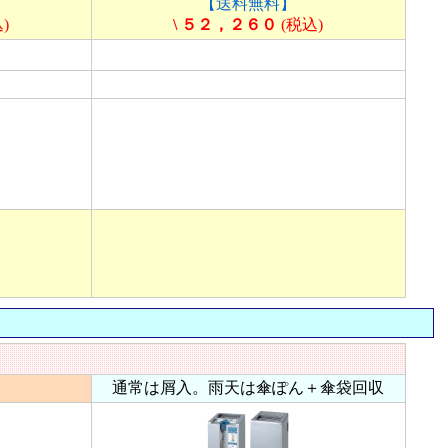
【送料無料】
)
\ ５２，２６０
(税込)
通常は屑入。雨天は傘ぽん＋傘袋回収