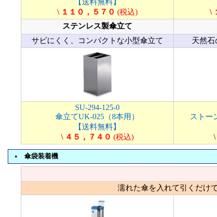
【送料無料】
\ １１０，５７０
(税込)
\
ステンレス製傘立て
サビにくく、コンパクトな小型傘立て
天然石
SU-294-125-0
傘立てUK-025（8本用）
ストーン
【送料無料】
\ ４５，７４０
(税込)
傘袋装着機
濡れた傘を入れて引くだけ