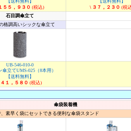
【送料無料】
【送料無料】
 １５５，９３０
(税込)
\ ３７，２３０
(税込
石目調傘立て
の格調高いシックな傘立て
UB-546-010-0
傘立てUMS-025（8本用）
【送料無料】
\ ４１，５８０
(税込)
傘袋装着機
で、素早く袋にセットできる便利な傘袋スタンド