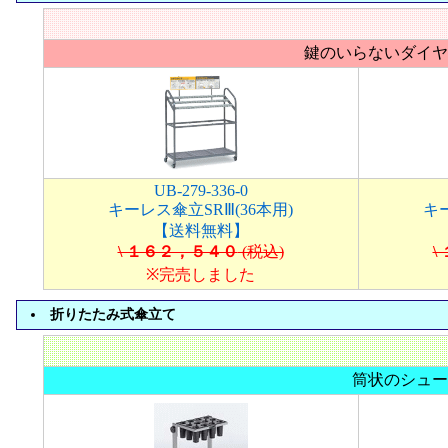
鍵のいらないダイヤ
UB-279-336-0
キーレス傘立SRⅢ(36本用)
キー
【送料無料】
\ １６２，５４０
(税込)
\
※完売しました
折りたたみ式傘立て
筒状のシュー