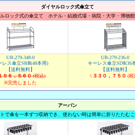
ダイヤルロック式傘立て
ルロック式の傘立て ホテル・結婚式場・病院・大学・博物館
UB-279-348-0
UB-279-236-0
レス傘立SRⅢ(48本用)
キーレス傘立SDⅡ(36
【送料無料】
【送料無料】
 １９６，５６０
(税込)
\ ３３０，７５０
(税
※完売しました
アーバン
トで傘を一本ずつ収納でき、使わない時は簡単に折りたたむこ