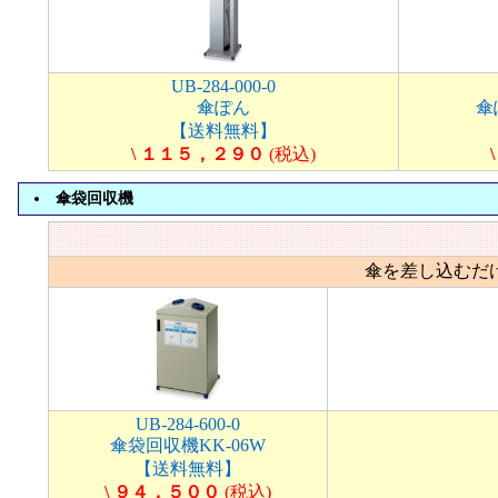
UB-284-000-0
傘ぽん
傘
【送料無料】
\ １１５，２９０
(税込)
傘袋回収機
傘を差し込むだ
UB-284-600-0
傘袋回収機KK-06W
【送料無料】
\ ９４，５００
(税込)