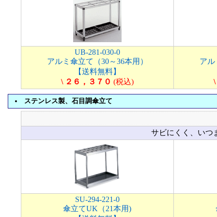
UB-281-030-0
アルミ傘立て（30～36本用）
アル
【送料無料】
\ ２６，３７０
(税込)
ステンレス製、石目調傘立て
サビにくく、いつ
SU-294-221-0
傘立てUK（21本用)