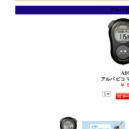
アルバ 
AD
アルバ ピコ
￥ 