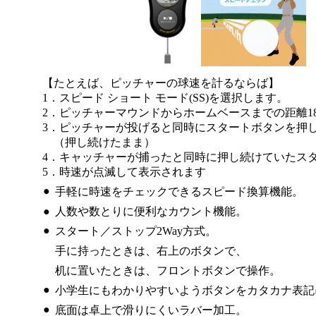
【たとえば、ピッチャーの球速を計るならば】
1．スピード ショート モード(SS)を選択します。
2．ピッチャーマウンドからホームベースまでの距離18m
3．ピッチャーが投げると同時にスタートボタンを押
（押し続けたまま）
4．キャッチャーが捕ったと同時に押し続けていたス
5．時速が点滅して表示されます
●
手軽に時速をチェックできるスピード換算機能。
●
人数や数とりに便利なカウント機能。
●
スタート／ストップ2Way方式。
手に持ったときは、右上のボタンで、
机に置いたときは、フロントボタンで操作。
●
小学生にもわかりやすいようボタンをカタカナ表記
●
底面は卓上で滑りにくいラバー加工。